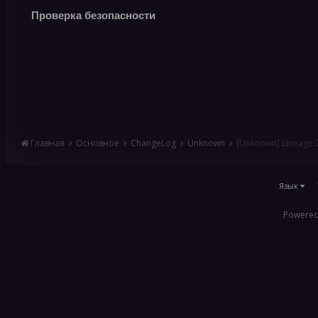
Проверка безопасности
Главная
Основное
ChangeLog
Unknown
[Unknown] Lineage
Язык
Powered