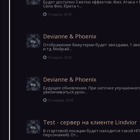
Будет доступно 3 ветки эффектов: Физ. Атака + 
Сила Физ. Крита +...
15 марта, 2018
Devianne & Phoenix
Отображение бижутерии будет звездами, 1 звезд
и тд. Мойрай...
14 марта, 2018
Devianne & Phoenix
Будущее обновление. При заточке улучшенного 
увеличиваться урон...
22 января, 2018
Test - сервер на клиенте Lindvior
В стартовой локации будет находится такой НП
персонажей). От...