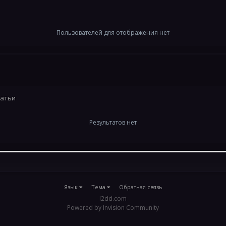
Пользователей для отображения нет
татьи
Результатов нет
Язык
Тема
Обратная связь
l2dd.com
Powered by Invision Community